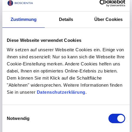
die Mitarbeiter (sogenannte
Behaglichkeit) eingeschränkt ist, was ein
adäquates hygienisches Arbeiten erschwert. Dies
Zustimmung
Details
Über Cookies
hat ggf. indirekt wieder einen Einfluss auf das
postoperative Outcome. Sofern in Zukunft
häufiger heiße Sommer erwartet werden, ist dies
Diese Webseite verwendet Cookies
ein Gesichtspunkt, der bei baulichen Maßnahmen
Wir setzen auf unserer Webseite Cookies ein. Einige von
oder Planungen von RLT-Anlagen in
ihnen sind essenziell: Nur so kann sich die Webseite Ihre
Krankenhäusern berücksichtigt werden sollte.
Cookie-Einstellung merken. Andere Cookies helfen uns
dabei, Ihnen ein optimiertes Online-Erlebnis zu bieten.
Dem können Sie mit Klick auf die Schaltfläche
Weiterführende Literatur
"Ablehnen" widersprechen. Weitere Informationen finden
(1) Anthony CA, Peterson RA, Polgreen LA, Sewell
Sie in unserer
Datenschutzerklärung
.
DK, Polgreen PM. The Seasonal Variability in
Surgical Site Infections and the Association With
Warmer Weather: A Population-Based
Einwilligungsauswahl
Notwendig
Investigation. Infect Control Hosp Epidemiol. 2017
Jul;38(7):809-816. doi: 10.1017/ice.2017.84. Epub