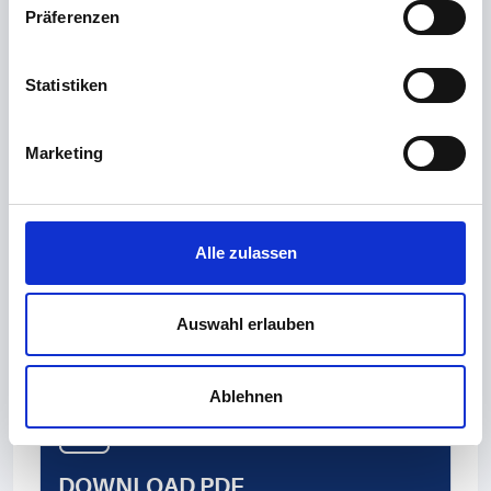
2017 May 16. PMID: 28506327; PMCID:
Präferenzen
PMC5832937.
(2) Prävention postoperativer
Statistiken
Wundinfektionen, Empfehlung der Kommission für
Krankenhaushygiene und Infektionsprävention
(KRINKO) beim Robert Koch-
Marketing
Institut, Bundesgesundheitsbl 2018 · 61:448–473
https://
doi.org/
10.1007/ s00103- 018- 2706-2
(3) Raumlufttechnik – Teil 4: Raumlufttechnische
Alle zulassen
Anlagen in Gebäuden und Räumen des
Gesundheitswesens, DIN 1946-4:2018-09
Auswahl erlauben
Ablehnen
DOWNLOAD PDF