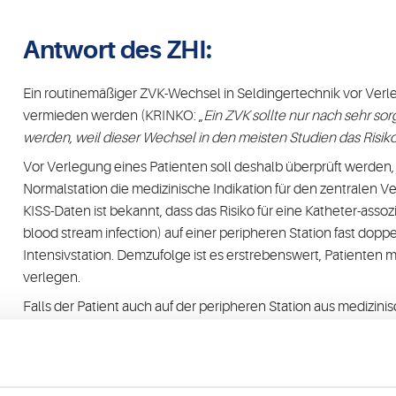
Antwort des ZHI:
Ein routinemäßiger ZVK-Wechsel in Seldingertechnik vor Verl
vermieden werden (KRINKO: „
Ein ZVK sollte nur nach sehr so
werden, weil dieser Wechsel in den meisten Studien das Risiko
Vor Verlegung eines Patienten soll deshalb überprüft werden,
Normalstation die medizinische Indikation für den zentralen V
KISS-Daten ist bekannt, dass das Risiko für eine Katheter-assoz
blood stream infection) auf einer peripheren Station fast doppel
Intensivstation. Demzufolge ist es erstrebenswert, Patienten
verlegen.
Falls der Patient auch auf der peripheren Station aus medizin
soll der im Rahmen der Intensivtherapie eingebrachte ZVK in
der Anzahl der Lumina.
Die sogenannten „ruhenden“ Lumina eines ZVK können auf de