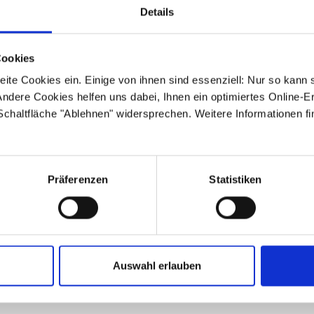
geblockt werden. Heparin ist dafür nicht erforderlich, obwohl 
Details
genutzt wurde. Für den generellen Einsatz antimikrobieller B
Empfehlung.
Cookies
Wenn auf einer Normalstation häufig Patienten mit ZVKs behan
ite Cookies ein. Einige von ihnen sind essenziell: Nur so kann 
zur Vermeidung von CRBSI eine spezifische Fortbildung ang
ndere Cookies helfen uns dabei, Ihnen ein optimiertes Online-E
 Schaltfläche "Ablehnen" widersprechen. Weitere Informationen fi
Weiterführende Literatur
Präferenzen
Statistiken
https://www.rki.de/DE/Content/Infekt/Krankenhaushygie
en/Muster_Gefaesskath_Rili_2017.pdf?__blob=publication
https://www.cochrane.org/CD008462/PVD_does-heparin-loc
catheters-adults-when-compared-locking-normal
Auswahl erlauben
https://www.rki.de/DE/Content/Infekt/Krankenhaushygie
Inf_Teil1.pdf?__blob=publicationFile