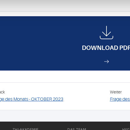
DOWNLOAD PD
ück
Weiter
ge des Monats - OKTOBER 2023
Frage des
ZHI-AKADEMIE
DAS TEAM
HYG