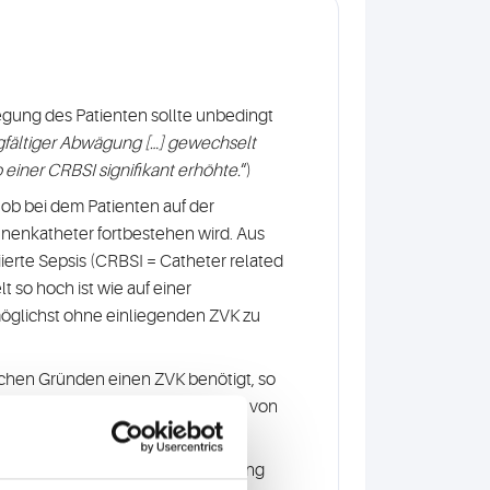
egung des Patienten sollte unbedingt
rgfältiger Abwägung […] gewechselt
 einer CRBSI signifikant erhöhte.
“)
 ob bei dem Patienten auf der
enenkatheter fortbestehen wird. Aus
iierte Sepsis (CRBSI = Catheter related
t so hoch ist wie auf einer
 möglichst ohne einliegenden ZVK zu
ischen Gründen einen ZVK benötigt, so
 situ belassen werden, unabhängig von
r Normalstation mit Kochsalzlösung