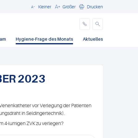
Kleiner
Größer
Drucken
Schließen
eam
Hygiene-Frage des Monats
Aktuelles
BER 2023
n Venenkatheter vor Verlegung der Patienten
ungsdraht in Seldingertechnik).
nem 4-lumigen ZVK zu verlegen?