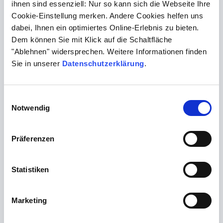
ihnen sind essenziell: Nur so kann sich die Webseite Ihre
Programmflyer 2027 folgt in
Cookie-Einstellung merken. Andere Cookies helfen uns
Kürze
dabei, Ihnen ein optimiertes Online-Erlebnis zu bieten.
Dem können Sie mit Klick auf die Schaltfläche
"Ablehnen" widersprechen. Weitere Informationen finden
Sie in unserer
Datenschutzerklärung
.
Einwilligungsauswahl
Anmeldung folgt in Kürze
Notwendig
Präferenzen
Statistiken
Die Teilnahmegebühr für diesen
Kurs beträgt 670,- €
Marketing
(inkl. Unterlagen, Tutor, MwSt.)