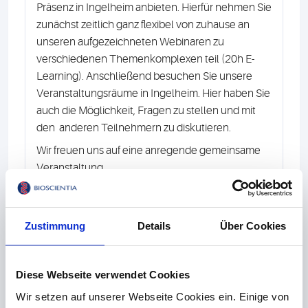
Präsenz in Ingelheim anbieten. Hierfür nehmen Sie
zunächst zeitlich ganz flexibel von zuhause an
unseren aufgezeichneten Webinaren zu
verschiedenen Themenkomplexen teil (20h E-
Learning). Anschließend besuchen Sie unsere
Veranstaltungsräume in Ingelheim. Hier haben Sie
auch die Möglichkeit, Fragen zu stellen und mit
den anderen Teilnehmern zu diskutieren.
Wir freuen uns auf eine anregende gemeinsame
Veranstaltung.
Ihr Zentrum für Hygiene und Infektionsprävention,
Bioscientia
Zustimmung
Details
Über Cookies
Dr. med. Georg-Christian Zinn
Diese Webseite verwendet Cookies
Wir setzen auf unserer Webseite Cookies ein. Einige von