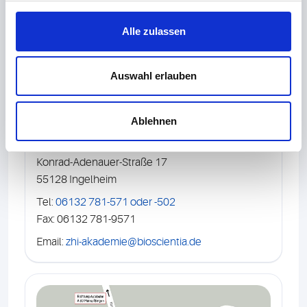
Organisatorisches
Alle zulassen
Veranstaltungsorganisation
Auswahl erlauben
Frau Respondek-Niemann und Frau Jennifer
Franz
Ablehnen
Zentrum für Hygiene und Infektionsprävention
Hygiene-Akademie
Konrad-Adenauer-Straße 17
55128 Ingelheim
Tel:
06132 781-571 oder -502
Fax: 06132 781-9571
Email:
zhi-akademie@bioscientia.de