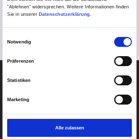
Weingut Stritter
"Ablehnen" widersprechen. Weitere Informationen finden
Gästehaus Schmitt
Sie in unserer
Datenschutzerklärung
.
Radlerpension 4B
Einwilligungsauswahl
Notwendig
Präferenzen
BERATUNG
Krankenhaushygiene
Statistiken
Praxishygiene
Marketing
Pflegehygiene
Technische Hygiene
Bauhygiene
Alle zulassen
Umweltmedizin