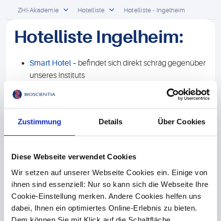
ZHI-Akademie
Hotelliste
Hotelliste - Ingelheim
Hotelliste Ingelheim:
Smart Hotel
– befindet sich direkt schräg gegenüber
unseres Instituts
Das Karl.
- fußläufig zu erreichen
Beide Hotels befinden sich in der Nähe des Bahnhofs.
Zustimmung
Details
Über Cookies
Falls Sie mit dem Auto anreisen kommen noch folgende
Unterkünfte in Frage:
Diese Webseite verwendet Cookies
Landhotel Fetzer
Wir setzen auf unserer Webseite Cookies ein. Einige von
Weinhotel Wasem
ihnen sind essenziell: Nur so kann sich die Webseite Ihre
Zum Alten Weinkeller
Cookie-Einstellung merken. Andere Cookies helfen uns
Landgasthof Kirschgarten
dabei, Ihnen ein optimiertes Online-Erlebnis zu bieten.
Dem können Sie mit Klick auf die Schaltfläche